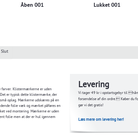
Åben 001
Lukket 001
Slut
Levering
re farver. Klistermærkerne er uden
Vi tager 49 kr i opstartsgebyr til hå
 Det er typisk dette klistermærke, der
forsendelse af din ordre. Køber du f
r i små oplag. Mærkerne udskæres på en
gør vi det gratis!
kydende folie væk og mærket påføres en
rket ved montering. Mærkerne er uden
rent folie men at der er hul igennem
Læs mere om levering her!