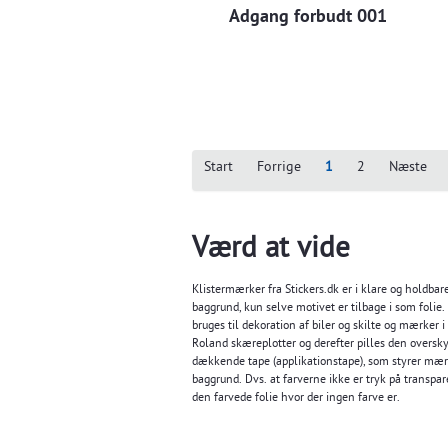
Adgang forbudt 001
Start
Forrige
1
2
Næste
Værd at vide
Klistermærker fra Stickers.dk er i klare og holdba
baggrund, kun selve motivet er tilbage i som folie.
bruges til dekoration af biler og skilte og mærke
Roland skæreplotter og derefter pilles den overs
dækkende tape (applikationstape), som styrer mæ
baggrund. Dvs. at farverne ikke er tryk på transpa
den farvede folie hvor der ingen farve er.