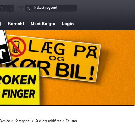
Login
KK
Q
Kontakt
Mest Solgte
Login
Forside
>
Kategorier
>
Stickers udskåret
>
Tekster