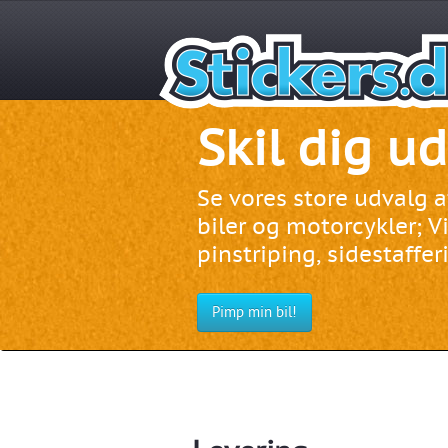
Skil dig ud
Se vores store udvalg 
biler og motorcykler; Vi
pinstriping, sidestafferi
Pimp min bil!