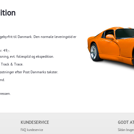
ition
gebyrfrit til Danmark. Den normale leveringstid er
. 49,-.
ning, evt. foliespild og ekspedition.
 Track & Trace.
ostninger efter Post Danmarks takster.
nd.
dressen.
KUNDESERVICE
GODT AT
FAQ kundeservice
Sådan bruger