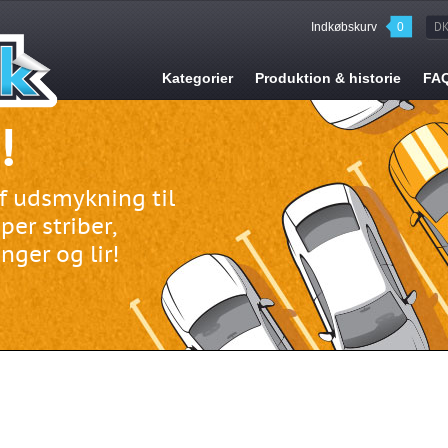
Indkøbskurv
0
D
Kategorier
Produktion & historie
FA
!
af udsmykning til
per striber,
nger og lir!