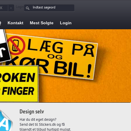
Login
KK
Q
Kontakt
Mest Solgte
Login
Design selv
Har du dit eget design?
Send det til Stickers.dk og få
tilsendt et tilbud hurtigst muligt.