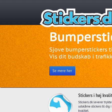
Bumpersti
Folie på m
Stickers ti
Solfilm!
Rytternav
Rallynavn
cvr-numme
Skil dig ud
Racerbil
firmabilen
Sjove bumperstickers ti
Folie til enhver opgave 
Johnson Ray Guard solf
Få navn på din cykel,
Få navn på din racerbil
Se vores store udvalg 
Vis dit budskab i trafik
Bildekorationer, Carwra
så den ikke bliver væk i
husk evt. også din 2. Kø
biler og motorcykler; Vi
af bedste kvalitet.
Stort udvalg af stickers
Se det store online udv
og meget mere!
pinstriping, sidestafferi
for en hver smag!
Vis mig udvalget
Se mere her
Se mere her
Se mere her
CVR mærker
Se reglerne
Pimp min bil!
Se det store udvalg
Vis mig udvalget
Stickers i høj kvali
Stickers.dk leverer trykt
udskårne stickers til dig i
kvalitet.