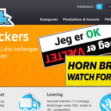
Indkøbskurv
0
D
Kategorier
Produktion & historie
FA
ckers
etermål!
l din
n
r på
!
l din kofanger.
så som. Skilte,
ilm
af udsmykning til
ken
pping, Wallstickers,
 feltet
rer
per striber,
alg.
nger og lir!
tet
Levering
e og
Normalt indenfor 2-5 hverdage.
 høj
Bestillinger under 500,- koster kr.
49,- i ekspedition