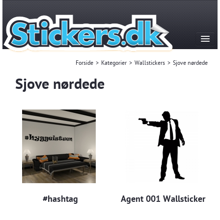
Forside
>
Kategorier
>
Wallstickers
>
Sjove nørdede
Sjove nørdede
Kategorier
Produktion & historie
FAQ
Kontakt
Mest Solgte
#hashtag
Agent 001 Wallsticker
Login