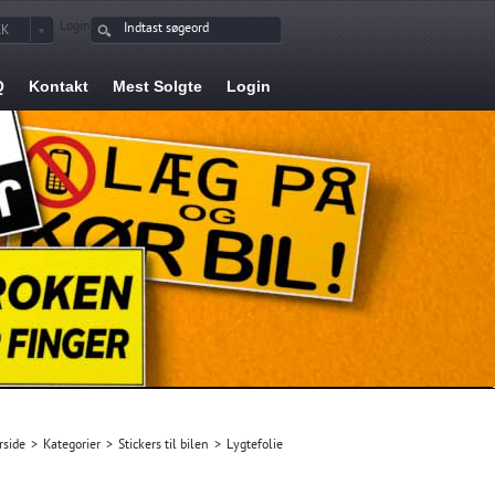
Login
KK
Q
Kontakt
Mest Solgte
Login
rside
>
Kategorier
>
Stickers til bilen
>
Lygtefolie