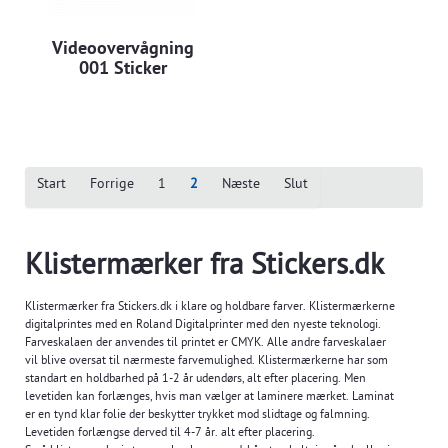
Videoovervågning
001 Sticker
Start
Forrige
1
2
Næste
Slut
Klistermærker fra Stickers.dk
Klistermærker fra Stickers.dk i klare og holdbare farver. Klistermærkerne
digitalprintes med en Roland Digitalprinter med den nyeste teknologi.
Farveskalaen der anvendes til printet er CMYK. Alle andre farveskalaer
vil blive oversat til nærmeste farvemulighed. Klistermærkerne har som
standart en holdbarhed på 1-2 år udendørs, alt efter placering. Men
levetiden kan forlænges, hvis man vælger at laminere mærket. Laminat
er en tynd klar folie der beskytter trykket mod slidtage og falmning.
Levetiden forlængse derved til 4-7 år. alt efter placering.