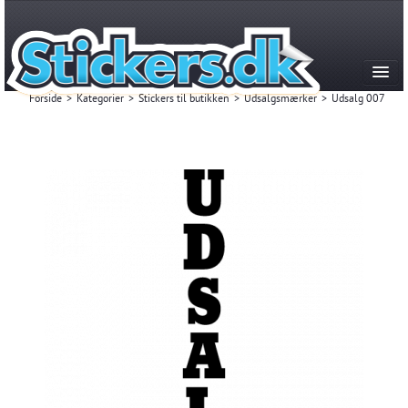
Forside
>
Kategorier
>
Stickers til butikken
>
Udsalgsmærker
>
Udsalg 007
Kategorier
Produktion & historie
FAQ
Kontakt
Mest Solgte
Login