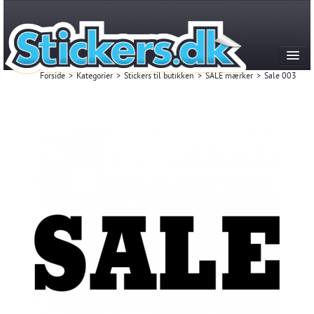
Forside
>
Kategorier
>
Stickers til butikken
>
SALE mærker
>
Sale 003
Kategorier
Produktion & historie
FAQ
Kontakt
Mest Solgte
Login