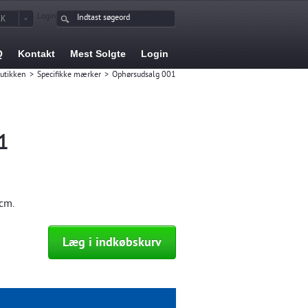
Login
KK
Q
Kontakt
Mest Solgte
Login
butikken
>
Specifikke mærker
>
Ophørsudsalg 001
1
cm.
Læg i indkøbskurv