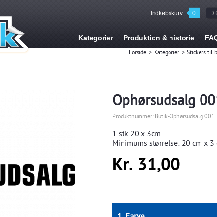
Indkøbskurv
0
D
Kategorier
Produktion & historie
FA
Forside
>
Kategorier
>
Stickers til 
Ophørsudsalg 00
Produktnummer:
Butik-Ophørsudsalg 001
1 stk
20 x 3cm
Minimums størrelse:
20
cm x 3 
Kr. 31,00