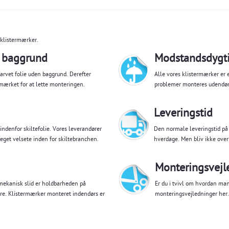
 klistermærker.
 baggrund
Modstandsdygti
arvet folie uden baggrund. Derefter
Alle vores klistermærker er 
 mærket for at lette monteringen.
problemer monteres udendø
Leveringstid
ndenfor skiltefolie. Vores leverandører
Den normale leveringstid på
eget velsete inden for skiltebranchen.
hverdage. Men bliv ikke over
Monteringsvejl
. mekanisk slid er holdbarheden på
Er du i tvivl om hvordan ma
re. Klistermærker monteret indendørs er
monteringsvejledninger her