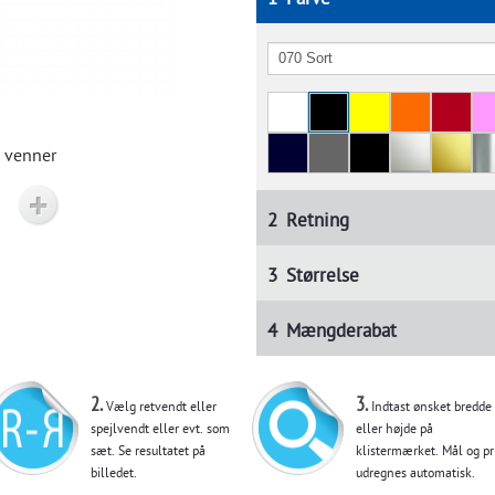
1
Farve
 venner
2
Retning
3
Størrelse
4
Mængderabat
2.
3.
Vælg retvendt eller
Indtast ønsket bredde
spejlvendt eller evt. som
eller højde på
sæt. Se resultatet på
klistermærket. Mål og pr
billedet.
udregnes automatisk.