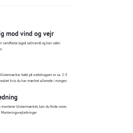
g mod vind og vejr
er vandfaste (også saltvand) og kan uden
rs.
 klistemærker købt på webshoppen er ca. 2-5
rasket hvis du har mærket allerede i morgen.
edning
n monterer klistermærket, kan du finde vores
.
Monteringsvejledninger