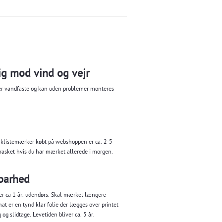
g mod vind og vejr
 er vandfaste og kan uden problemer monteres
 klistemærker købt på webshoppen er ca. 2-5
rasket hvis du har mærket allerede i morgen.
barhed
er ca 1 år. udendørs. Skal mærket længere
t er en tynd klar folie der lægges over printet
og slidtage. Levetiden bliver ca. 5 år.