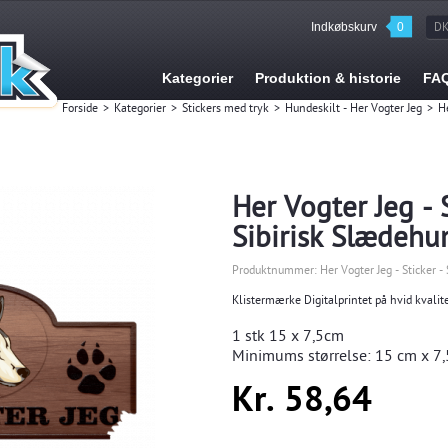
Indkøbskurv
0
D
Kategorier
Produktion & historie
FA
Forside
>
Kategorier
>
Stickers med tryk
>
Hundeskilt - Her Vogter Jeg
>
H
Her Vogter Jeg - 
Sibirisk Slædehu
Produktnummer:
Her Vogter Jeg - Sticker 
Klistermærke Digitalprintet på hvid kvalite
1 stk
15 x 7,5cm
Minimums størrelse:
15
cm x 7,
Kr. 58,64