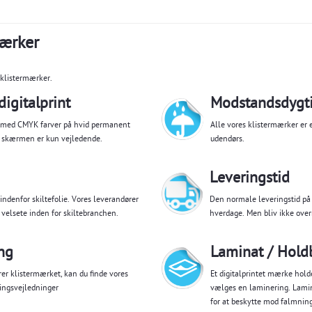
mærker
 klistermærker.
igitalprint
Modstandsdygti
t med CMYK farver på hvid permanent
Alle vores klistermærker er
å skærmen er kun vejledende.
udendørs.
Leveringstid
ndenfor skiltefolie. Vores leverandører
Den normale leveringstid på
velsete inden for skiltebranchen.
hverdage. Men bliv ikke over
ng
Laminat / Hold
er klistermærket, kan du finde vores
Et digitalprintet mærke hold
ingsvejledninger
vælges en laminering. Lamina
for at beskytte mod falmning 