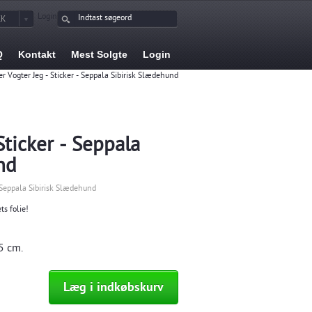
Login
KK
Q
Kontakt
Mest Solgte
Login
er Vogter Jeg - Sticker - Seppala Sibirisk Slædehund
Sticker - Seppala
nd
- Seppala Sibirisk Slædehund
ts folie!
5 cm.
Læg i indkøbskurv