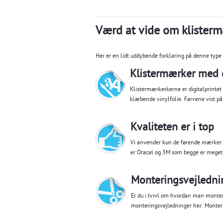
Værd at vide om klister
Her er en lidt uddybende forklaring på denne type
Klistermærker med d
Klistermærkerkerne er digitalprinte
klæbende vinylfolie. Farvene vist p
Kvaliteten er i top
Vi anvender kun de førende mærker i
er Oracal og 3M som begge er meget 
Monteringsvejledni
Er du i tvivl om hvordan man monter
monteringsvejledninger her.
Monter