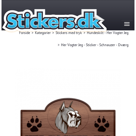
Forside
>
Kategorier
>
Stickers med tryk
>
Hundeskilt - Her Vogter Jeg
>
Her Vogter Jeg - Sticker - Schnauzer - Dværg
Kategorier
Produktion & historie
FAQ
Kontakt
Mest Solgte
Login