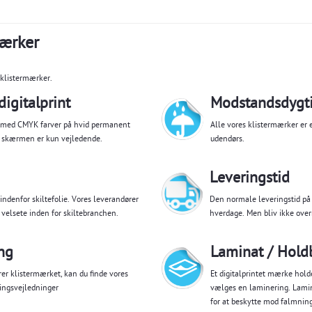
mærker
 klistermærker.
igitalprint
Modstandsdygti
t med CMYK farver på hvid permanent
Alle vores klistermærker er
å skærmen er kun vejledende.
udendørs.
Leveringstid
ndenfor skiltefolie. Vores leverandører
Den normale leveringstid på
velsete inden for skiltebranchen.
hverdage. Men bliv ikke over
ng
Laminat / Hold
er klistermærket, kan du finde vores
Et digitalprintet mærke hold
ingsvejledninger
vælges en laminering. Lamina
for at beskytte mod falmning 