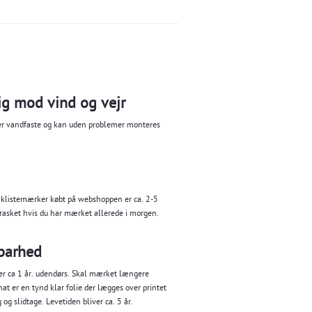
g mod vind og vejr
 er vandfaste og kan uden problemer monteres
 klistemærker købt på webshoppen er ca. 2-5
rasket hvis du har mærket allerede i morgen.
barhed
er ca 1 år. udendørs. Skal mærket længere
t er en tynd klar folie der lægges over printet
og slidtage. Levetiden bliver ca. 5 år.