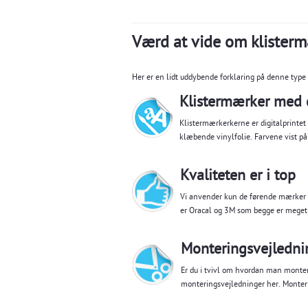
Værd at vide om klister
Her er en lidt uddybende forklaring på denne type
Klistermærker med d
Klistermærkerkerne er digitalprinte
klæbende vinylfolie. Farvene vist p
Kvaliteten er i top
Vi anvender kun de førende mærker i
er Oracal og 3M som begge er meget 
Monteringsvejledni
Er du i tvivl om hvordan man monter
monteringsvejledninger her.
Monter