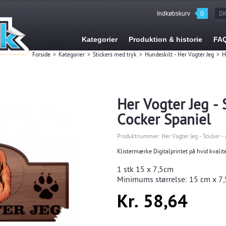
Indkøbskurv
0
D
Kategorier
Produktion & historie
FA
Forside
>
Kategorier
>
Stickers med tryk
>
Hundeskilt - Her Vogter Jeg
>
H
Her Vogter Jeg - 
Cocker Spaniel
Produktnummer:
Her Vogter Jeg - Sticker 
Klistermærke Digitalprintet på hvid kvalite
1 stk
15 x 7,5cm
Minimums størrelse:
15
cm x 7,
Kr. 58,64