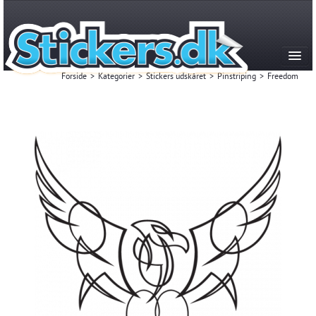
Forside
>
Kategorier
>
Stickers udskåret
>
Pinstriping
>
Freedom
Kategorier
Produktion & historie
FAQ
Kontakt
Mest Solgte
Login