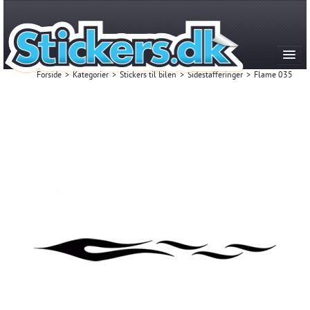
Forside
>
Kategorier
>
Stickers til bilen
>
Sidestafferinger
>
Flame 035
Kategorier
Produktion & historie
FAQ
Kontakt
Mest Solgte
Login