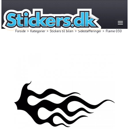
Forside
>
Kategorier
>
Stickers til bilen
>
Sidestafferinger
>
Flame 030
Kategorier
Produktion & historie
FAQ
Kontakt
Mest Solgte
Login