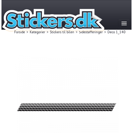
Forside
>
Kategorier
>
Stickers til bilen
>
Sidestafferinger
>
Deco 1_140
Kategorier
Produktion & historie
FAQ
Kontakt
Mest Solgte
Login