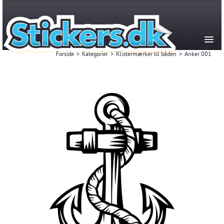
Forside
>
Kategorier
>
Klistermærker til båden
>
Anker 001
Kategorier
Produktion & historie
FAQ
Kontakt
Mest Solgte
Login