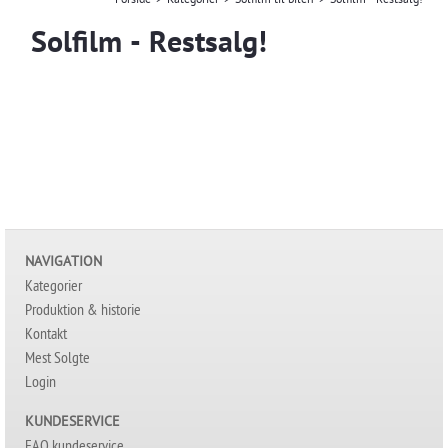
Forside
>
Kategorier
>
Solfilm til bilen
>
Solfilm - Restsalg!
Solfilm - Restsalg!
NAVIGATION
Kategorier
Produktion & historie
Kontakt
Mest Solgte
Login
KUNDESERVICE
FAQ kundeservice